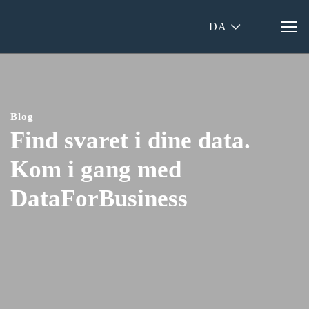
DA
Blog
Find svaret i dine data.
Kom i gang med
DataForBusiness