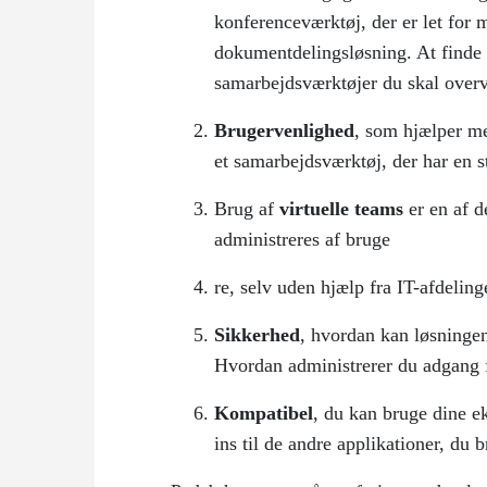
konferenceværktøj, der er let for m
dokumentdelingsløsning. At finde u
samarbejdsværktøjer du skal overv
Brugervenlighed
, som hjælper me
et samarbejdsværktøj, der har en s
Brug af
virtuelle teams
er en af ​
administreres af bruge
re, selv uden hjælp fra IT-afdeling
Sikkerhed
, hvordan kan løsningen 
Hvordan administrerer du adgang f
Kompatibel
, du kan bruge dine ek
ins til de andre applikationer, du b