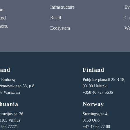
Infrastructure
Ev
on
ted
Retail
Ca
ers.
Ecosystem
We
land
Finland
n Embassy
Pohjoisesplanadi 25 B 18,
Rzymowskiego 53, p.8
00100 Helsinki
97 Warszawa
+358 40 727 5636
thuania
Norway
itucijos pr. 26
Stortingsgata 4
8105 Vilnius
0158 Oslo
 653 77771
+47 47 65 77 00