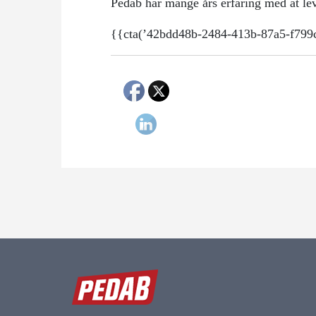
Pedab har mange års erfaring med at lev
{{cta(’42bdd48b-2484-413b-87a5-f799c8