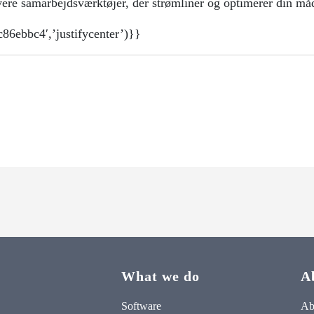
ere samarbejdsværktøjer, der strømliner og optimerer din måd
6ebbc4′,’justifycenter’)}}
What we do
A
Software
Ab