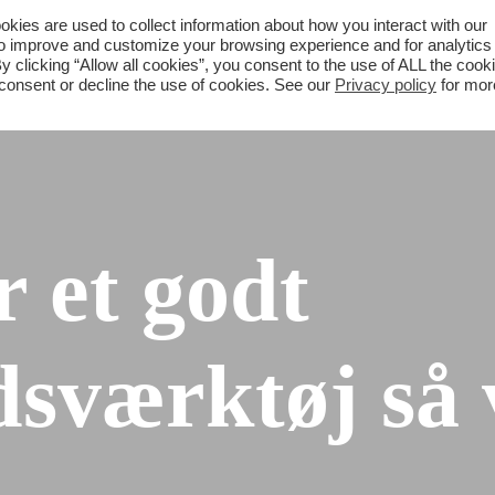
ies are used to collect information about how you interact with our
to improve and customize your browsing experience and for analytics
What we do
About Pedab
Contact
y clicking “Allow all cookies”, you consent to the use of ALL the cook
 consent or decline the use of cookies. See our
Privacy policy
for mor
r et godt
værktøj så v