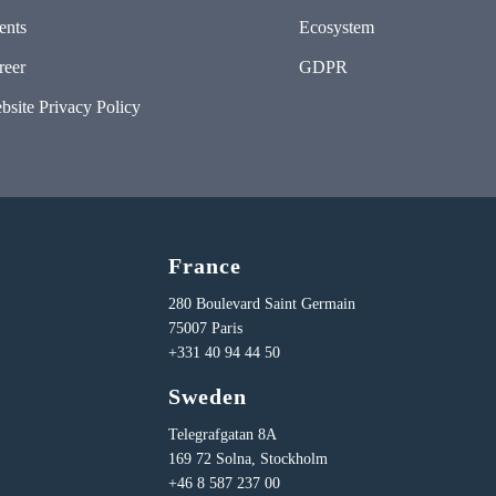
ents
Ecosystem
reer
GDPR
bsite Privacy Policy
France
280 Boulevard Saint Germain
75007 Paris
+331 40 94 44 50
Sweden
Telegrafgatan 8A
169 72 Solna, Stockholm
+46 8 587 237 00