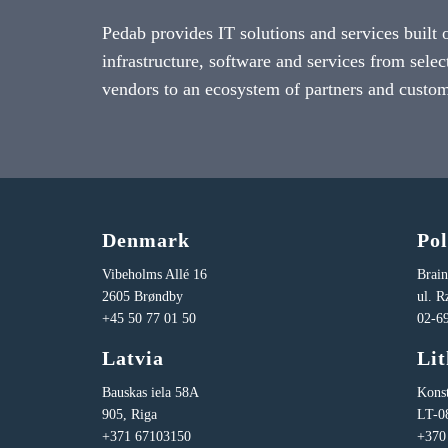
Pedab provides IT solutions and services built 
infrastructure, software and services from selec
vendors to an ecosystem of partners and custom
Denmark
Po
Vibeholms Allé 16
Brai
2605 Brøndby
ul. 
+45 50 77 01 50
02-6
Latvia
Li
Bauskas iela 58A
Konst
905, Riga
LT-0
+371 67103150
+370