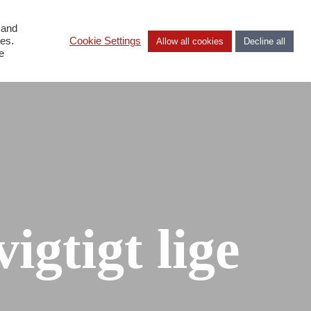
 and
DA
ies.
Cookie Settings
Allow all cookies
Decline all
e
igtigt lige