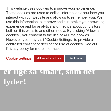
This website uses cookies to improve your experience.
DA
These cookies are used to collect information about how you
interact with our website and allow us to remember you. We
use this information to improve and customize your browsing
experience and for analytics and metrics about our visitors
both on this website and other media. By clicking “Allow all
cookies”, you consent to the use of ALL the cookies.
However, you may visit "Cookie Settings" to provide a
Blog
controlled consent or decline the use of cookies. See our
Hyper-Converged
Privacy policy
for more information
Infrastructure (HCI) – Det
Cookie Settings
Allow all cookies
Decline all
er lige så smart, som det
lyder!