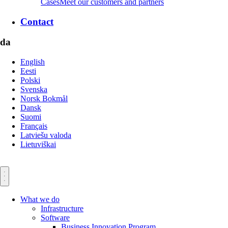
Cases
Meet our customers and partners
Contact
da
English
Eesti
Polski
Svenska
Norsk Bokmål
Dansk
Suomi
Français
Latviešu valoda
Lietuviškai
What we do
Infrastructure
Software
Business Innovation Program