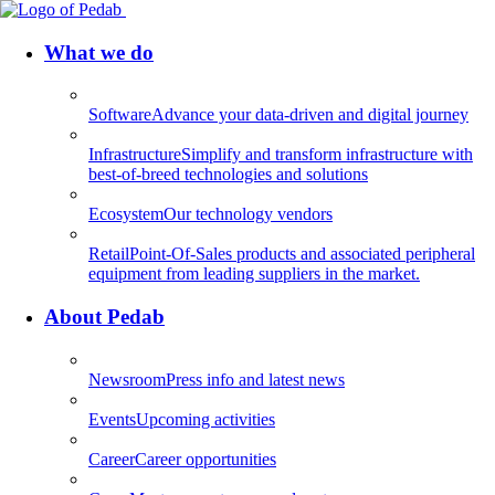
What we do
Software
Advance your data-driven and digital journey
Infrastructure
Simplify and transform infrastructure with
best-of-breed technologies and solutions
Ecosystem
Our technology vendors
Retail
Point-Of-Sales products and associated peripheral
equipment from leading suppliers in the market.
About Pedab
Newsroom
Press info and latest news
Events
Upcoming activities
Career
Career opportunities