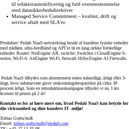
til tofaktorautentificering og fuld overensstemmelse
med datasikkerhedsdirektiver
Managed Service Commitment – kvalitet, drift og
service aftalt med SLA’er.
Produkter: Pedab NaaS-netværkslag består af kundens fysiske enheder
med trådløst, ultra-bredbånd og API’er til en lang række forskellige
enheder. Router: NetEngine AR, switche: Switches i CloudEngine S-
serien, Wi-Fi 6: AirEngine Wi-Fi, firewall: HiSecEngine AI Firewalls.
Pedab NaaS tilbydes som abonnement enten månedligt, årligt eller 3-
årigt, hvor sidstnævnte giver omkostningsbesparelser på cirka 30
procent årligt. Som en introduktionskampagne tilbyder vi nu 3 års
licenser til prisen på 2 år!
Kontakt os for at høre mere om, hvad Pedab NaaS kan betyde for
din virksomhed og dine kunders IT -miljø!
Tobias Gottschalk
Email:
tobias.gottschalk@pedab.com
Tlf.: +45 27 13 35 08