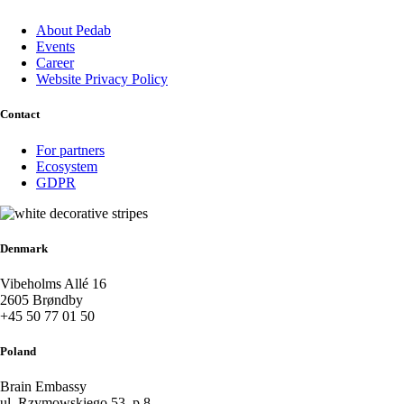
About Pedab
Events
Career
Website Privacy Policy
Contact
For partners
Ecosystem
GDPR
Denmark
Vibeholms Allé 16
2605 Brøndby
+45 50 77 01 50
Poland
Brain Embassy
ul. Rzymowskiego 53, p.8