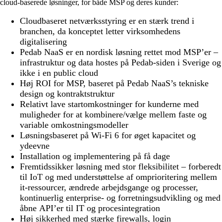
cloud-baserede løsninger, for både MSP og deres kunder:
Cloudbaseret netværksstyring er en stærk trend i
branchen, da konceptet letter virksomhedens
digitalisering
Pedab NaaS er en nordisk løsning rettet mod MSP’er –
infrastruktur og data hostes på Pedab-siden i Sverige og
ikke i en public cloud
Høj ROI for MSP, baseret på Pedab NaaS’s tekniske
design og kontraktstruktur
Relativt lave startomkostninger for kunderne med
muligheder for at kombinere/vælge mellem faste og
variable omkostningsmodeller
Løsningsbaseret på Wi-Fi 6 for øget kapacitet og
ydeevne
Installation og implementering på få dage
Fremtidssikker løsning med stor fleksibilitet – forberedt
til IoT og med understøttelse af omprioritering mellem
it-ressourcer, ændrede arbejdsgange og processer,
kontinuerlig enterprise- og forretningsudvikling og med
åbne API’er til IT og procesintegration
Høj sikkerhed med stærke firewalls, login